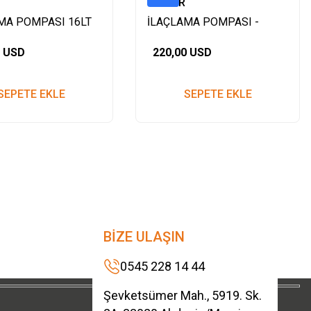
BEYGİR
MA POMPASI 16LT
İLAÇLAMA POMPASI -
22FN
0 USD
220,00 USD
SEPETE EKLE
SEPETE EKLE
BİZE ULAŞIN
0545 228 14 44
Şevketsümer Mah., 5919. Sk.