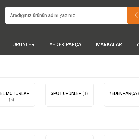
tarım makinaları ve yedek parçada güvenilir adres | Türkiye ge
teslimat.”
İşcinin nefesi , Makinanın Kuvveti ! MSH MAKİNA
Beygir 3+1 Çapa Makinası ile artık yorulmak yok !
 parçalarda ithalat fiyatları, fırsatlardan yararlanmak için tem
iletişime geçin!
ÜRÜNLER
YEDEK PARÇA
MARKALAR
ZEL MOTORLAR
SPOT ÜRÜNLER
(1)
YEDEK PARÇA
(5)