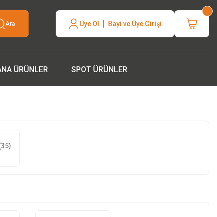
neli hızlı
Üye Ol
Bayi ve Üye Girişi
Ara
silcinizle
ANA ÜRÜNLER
SPOT ÜRÜNLER
(35)