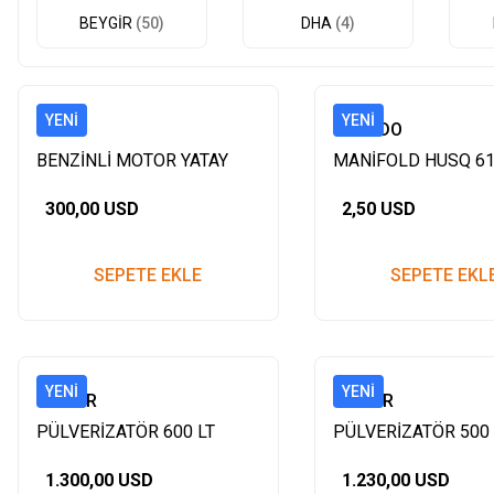
BEYGİR
(50)
DHA
(4)
YENI
YENI
DHA
ESCUDO
BENZİNLİ MOTOR YATAY
MANİFOLD HUSQ 6
MİLLİ FREZELİ 25 MM 7.5
300,00 USD
2,50 USD
HP
SEPETE EKLE
SEPETE EKL
YENI
YENI
BEYGİR
BEYGİR
PÜLVERİZATÖR 600 LT
PÜLVERİZATÖR 500 
POLYESTER
POLYESTER
1.300,00 USD
1.230,00 USD