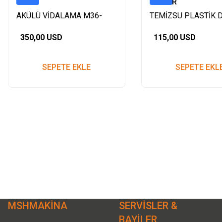
GAMO
BEYGİR
AKÜLÜ VİDALAMA M36-
TEMİZSU PLASTİK 
1300/3000 PM MLS0022 //
400 WATT
350,00 USD
115,00 USD
ÇİFT BATARYA
SEPETE EKLE
SEPETE EKL
MSHMAKİNA
SERVİSLER &
BAYİLER