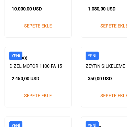
4*4
178F 7HP İPLİ
10.000,00 USD
1.080,00 USD
SEPETE EKLE
SEPETE EKL
YENI
YENI
YARMAX
DHA
DİZEL MOTOR 1100 FA 15
ZEYTİN SİLKELEME
HP MARŞLI
MAKİNASI
2.450,00 USD
350,00 USD
SEPETE EKLE
SEPETE EKL
YENI
YENI