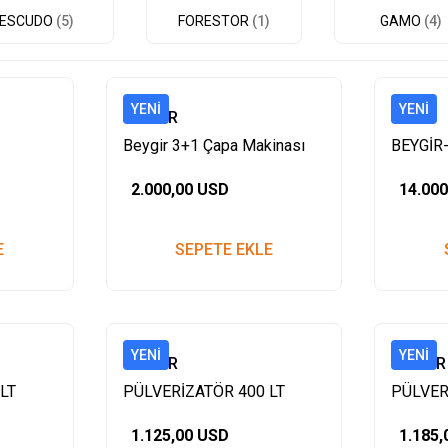
ESCUDO
(5)
FORESTOR
(1)
GAMO
(4)
YENI
YENI
BEYGİR
1
Beygir 3+1 Çapa Makinası
BEYGİR
2.000,00 USD
14.00
E
SEPETE EKLE
YENI
YENI
BEYGİR
BEYGİR
LT
PÜLVERİZATÖR 400 LT
PÜLVER
POLYESTER
PLASTİ
1.125,00 USD
1.185