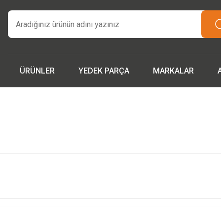
tarım makinaları ve yedek parçada güvenilir adres | Türkiye ge
teslimat.”
İşcinin nefesi , Makinanın Kuvveti ! MSH MAKİNA
Beygir 3+1 Çapa Makinası ile artık yorulmak yok !
 parçalarda ithalat fiyatları, fırsatlardan yararlanmak için tem
iletişime geçin!
ÜRÜNLER
YEDEK PARÇA
MARKALAR