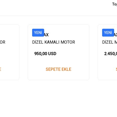
To
YENI
YENI
YARMAX
YARMA
TOR
DİZEL KAMALI MOTOR
DİZEL 
178F 7HP İPLİ
HP MAR
950,00 USD
2.450
E
SEPETE EKLE