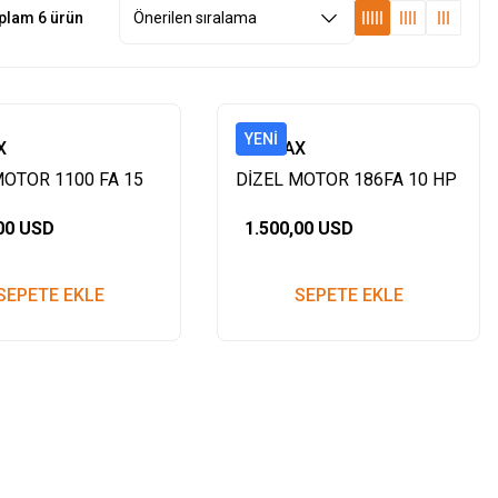
plam 6 ürün
YENI
X
YARMAX
MOTOR 1100 FA 15
DİZEL MOTOR 186FA 10 HP
ŞLI
FREZELİ İPLİ
,00 USD
1.500,00 USD
SEPETE EKLE
SEPETE EKLE