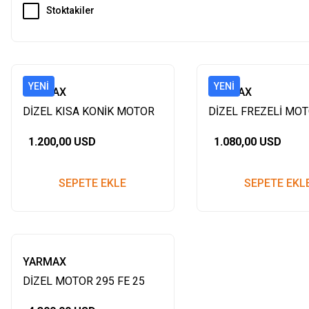
Stoktakiler
YENI
YENI
YARMAX
YARMAX
DİZEL KISA KONİK MOTOR
DİZEL FREZELİ MO
178 HP İPLİ
178F 7HP İPLİ
1.200,00 USD
1.080,00 USD
SEPETE EKLE
SEPETE EKL
YARMAX
DİZEL MOTOR 295 FE 25
HP MARŞLI