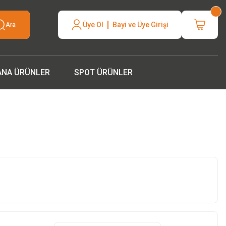
neli hızlı
Üye Ol
Bayi ve Üye Girişi
Ara
silcinizle
ANA ÜRÜNLER
SPOT ÜRÜNLER