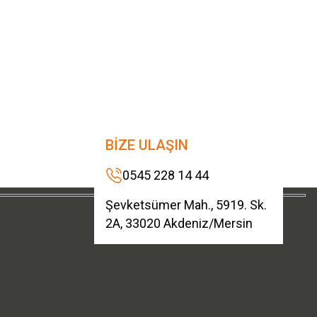
BİZE ULAŞIN
0545 228 14 44
Şevketsümer Mah., 5919. Sk.
2A, 33020 Akdeniz/Mersin