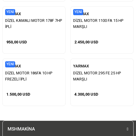
YENI
YENI
YARMAX
YARMAX
DİZEL KAMALI MOTOR 178F 7HP
DİZEL MOTOR 1100 FA 15 HP
İPLİ
MARŞLI
950,00 USD
2.450,00 USD
YENI
YARMAX
YARMAX
DİZEL MOTOR 186FA 10 HP
DİZEL MOTOR 295 FE 25 HP
FREZELİ İPLİ
MARŞLI
1.500,00 USD
4.300,00 USD
MSHMAKİNA