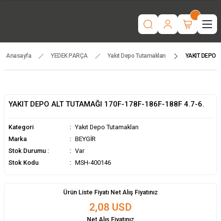
“Motorlu tarım makinaları ve yedek parçada güvenilir adres | Türkiye
geneli hızlı teslimat.”
İşcinin nefesi , Makinanın Kuvveti ! MSH MAKİNA
Beygir 3+1 Çapa Makinası ile artık yorulmak yok !
Tüm yedek parçalarda ithalat fiyatları, fırsatlardan yararlanmak için
temsilcinizle iletişime geçin!
Anasayfa
YEDEK PARÇA
Yakıt Depo Tutamakları
YAKIT DEPO A
YAKIT DEPO ALT TUTAMAĞI 170F-178F-186F-188F 4.7-6.
Kategori
Yakıt Depo Tutamakları
Marka
BEYGİR
Stok Durumu :
Var
Stok Kodu
MSH-400146
Ürün Liste Fiyatı Net Alış Fiyatınız
2,08 USD
Net Alış Fiyatınız