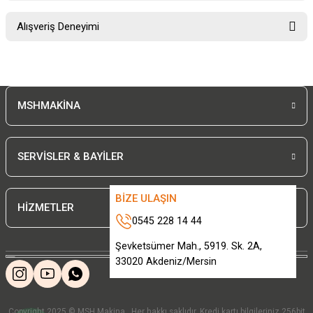
Soru Sor
Bu ürünün fiyat bilgisi, resim, ürün açıklamalarında ve diğer konularda
Alışveriş Deneyimi
yetersiz gördüğünüz noktaları öneri formunu kullanarak tarafımıza
iletebilirsiniz.
Görüş ve önerileriniz için teşekkür ederiz.
Sitemize ilk yorumu siz yapın!
Ürün resmi kalitesiz, bozuk veya görüntülenemiyor.
MSHMAKİNA
Ürün açıklamasında eksik bilgiler bulunuyor.
Deneyimini Paylaş
Ürün bilgilerinde hatalar bulunuyor.
Ürün fiyatı diğer sitelerden daha pahalı.
SERVİSLER & BAYİLER
Bu ürüne benzer farklı alternatifler olmalı.
BİZE ULAŞIN
HİZMETLER
0545 228 14 44
Şevketsümer Mah., 5919. Sk. 2A,
33020 Akdeniz/Mersin
Gönder
Copyright 2025 © MSH Makina . Her hakkı saklıdır. Kredi kartı bilgileriniz 256bit