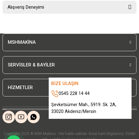
Bu ürünün fiyat bilgisi, resim, ürün açıklamalarında ve diğer konularda
Alışveriş Deneyimi
yetersiz gördüğünüz noktaları öneri formunu kullanarak tarafımıza
iletebilirsiniz.
Görüş ve önerileriniz için teşekkür ederiz.
Sitemize ilk yorumu siz yapın!
Ürün resmi kalitesiz, bozuk veya görüntülenemiyor.
MSHMAKİNA
Ürün açıklamasında eksik bilgiler bulunuyor.
Deneyimini Paylaş
Ürün bilgilerinde hatalar bulunuyor.
Ürün fiyatı diğer sitelerden daha pahalı.
SERVİSLER & BAYİLER
Bu ürüne benzer farklı alternatifler olmalı.
BİZE ULAŞIN
HİZMETLER
0545 228 14 44
Şevketsümer Mah., 5919. Sk. 2A,
33020 Akdeniz/Mersin
Gönder
Copyright 2025 © MSH Makina . Her hakkı saklıdır. Kredi kartı bilgileriniz 256bit