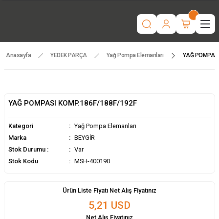
“Motorlu tarım makinaları ve yedek parçada güvenilir adres | Türkiye
geneli hızlı teslimat.”
İşcinin nefesi , Makinanın Kuvveti ! MSH MAKİNA
Beygir 3+1 Çapa Makinası ile artık yorulmak yok !
Tüm yedek parçalarda ithalat fiyatları, fırsatlardan yararlanmak için
temsilcinizle iletişime geçin!
Anasayfa
YEDEK PARÇA
Yağ Pompa Elemanları
YAĞ POMPASI
YAĞ POMPASI KOMP.186F/188F/192F
Kategori
Yağ Pompa Elemanları
Marka
BEYGİR
Stok Durumu :
Var
Stok Kodu
MSH-400190
Ürün Liste Fiyatı Net Alış Fiyatınız
5,21 USD
Net Alış Fiyatınız