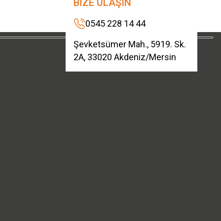
BİZE ULAŞIN
0545 228 14 44
Şevketsümer Mah., 5919. Sk.
2A, 33020 Akdeniz/Mersin