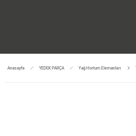
“Motorlu 
Tüm yedek
Anasayfa
YEDEK PARÇA
Yağ Hortum Elemanları