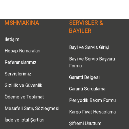
Ürün açıklamasında eksik bilgiler bulunuyor.
Ürün bilgilerinde hatalar bulunuyor.
Ürün fiyatı diğer sitelerden daha pahalı.
MSHMAKİNA
SERVİSLER &
Bu ürüne benzer farklı alternatifler olmalı.
BAYİLER
İletişim
Bayi ve Servis Girişi
Hesap Numaraları
Bayi ve Servis Başvuru
Referanslarımız
Formu
Servislerimiz
Garanti Belgesi
Gizlilik ve Güvenlik
Garanti Sorgulama
Ödeme ve Teslimat
Periyodik Bakım Formu
Mesafeli Satış Sözleşmesi
Kargo Fiyat Hesaplama
İade ve İptal Şartları
Şifremi Unuttum