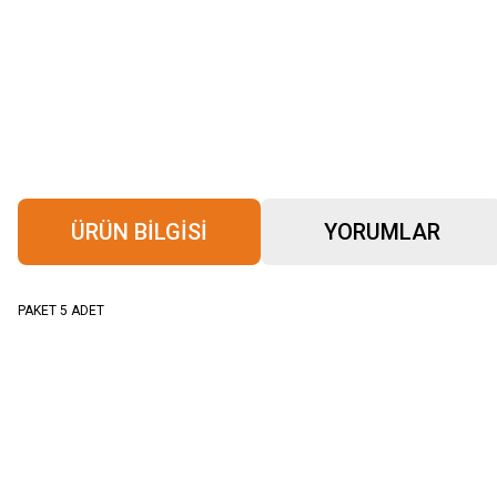
ÜRÜN BILGISI
YORUMLAR
PAKET 5 ADET
Bu ürünün fiyat bilgisi, resim, ürün açıklamalarında ve diğer konularda yeter
Görüş ve önerileriniz için teşekkür ederiz.
Ürün resmi kalitesiz, bozuk veya görüntülenemiyor.