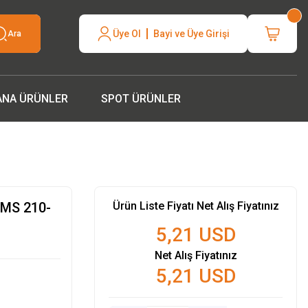
neli hızlı
Üye Ol
Bayi ve Üye Girişi
Ara
silcinizle
ANA ÜRÜNLER
SPOT ÜRÜNLER
MS 210-
Ürün Liste Fiyatı Net Alış Fiyatınız
5,21 USD
Net Alış Fiyatınız
5,21 USD