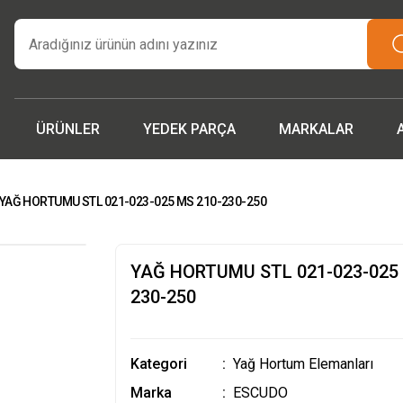
tarım makinaları ve yedek parçada güvenilir adres | Türkiye ge
teslimat.”
İşcinin nefesi , Makinanın Kuvveti ! MSH MAKİNA
Beygir 3+1 Çapa Makinası ile artık yorulmak yok !
 parçalarda ithalat fiyatları, fırsatlardan yararlanmak için tem
iletişime geçin!
ÜRÜNLER
YEDEK PARÇA
MARKALAR
YAĞ HORTUMU STL 021-023-025 MS 210-230-250
YAĞ HORTUMU STL 021-023-025 
230-250
Kategori
Yağ Hortum Elemanları
Marka
ESCUDO