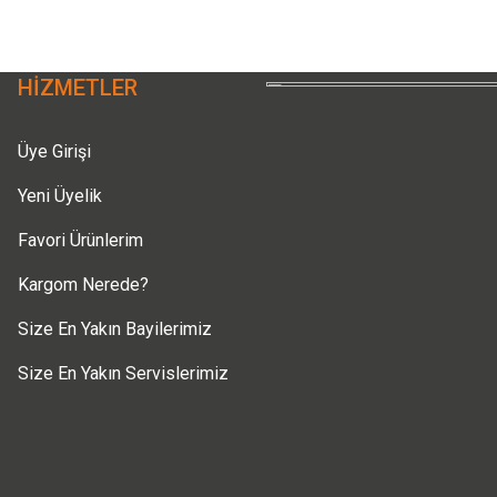
Deneyimini Paylaş
Yorum Yaz
Soru Sor
HİZMETLER
Üye Girişi
Yeni Üyelik
Favori Ürünlerim
Gönder
Kargom Nerede?
Size En Yakın Bayilerimiz
Size En Yakın Servislerimiz