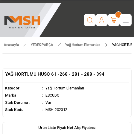
“Motorlu tarım makinaları ve yedek parçada güvenilir adres | Türkiye
geneli hızlı teslimat.”
İşcinin nefesi , Makinanın Kuvveti ! MSH MAKİNA
Beygir 3+1 Çapa Makinası ile artık yorulmak yok !
Tüm yedek parçalarda ithalat fiyatları, fırsatlardan yararlanmak için
temsilcinizle iletişime geçin!
Anasayfa
YEDEK PARÇA
Yağ Hortum Elemanları
YAĞ HORTUMU 
YAĞ HORTUMU HUSQ 61 -268 - 281 - 288 - 394
Kategori
Yağ Hortum Elemanları
Marka
ESCUDO
Stok Durumu :
Var
Stok Kodu
MSH-202312
Ürün Liste Fiyatı Net Alış Fiyatınız