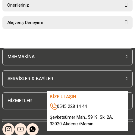
Önerileriniz
Soru Sor
Bu ürünün fiyat bilgisi, resim, ürün açıklamalarında ve diğer konularda
Alışveriş Deneyimi
yetersiz gördüğünüz noktaları öneri formunu kullanarak tarafımıza
iletebilirsiniz.
Görüş ve önerileriniz için teşekkür ederiz.
Sitemize ilk yorumu siz yapın!
Ürün resmi kalitesiz, bozuk veya görüntülenemiyor.
MSHMAKİNA
Ürün açıklamasında eksik bilgiler bulunuyor.
Deneyimini Paylaş
Ürün bilgilerinde hatalar bulunuyor.
Ürün fiyatı diğer sitelerden daha pahalı.
SERVİSLER & BAYİLER
Bu ürüne benzer farklı alternatifler olmalı.
BİZE ULAŞIN
HİZMETLER
0545 228 14 44
Şevketsümer Mah., 5919. Sk. 2A,
33020 Akdeniz/Mersin
Gönder