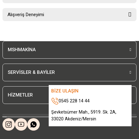
Soru Sor
Bu ürünün fiyat bilgisi, resim, ürün açıklamalarında ve diğer konularda
Alışveriş Deneyimi
yetersiz gördüğünüz noktaları öneri formunu kullanarak tarafımıza
iletebilirsiniz.
Görüş ve önerileriniz için teşekkür ederiz.
Sitemize ilk yorumu siz yapın!
Ürün resmi kalitesiz, bozuk veya görüntülenemiyor.
MSHMAKİNA
Ürün açıklamasında eksik bilgiler bulunuyor.
Deneyimini Paylaş
Ürün bilgilerinde hatalar bulunuyor.
Ürün fiyatı diğer sitelerden daha pahalı.
SERVİSLER & BAYİLER
Bu ürüne benzer farklı alternatifler olmalı.
BİZE ULAŞIN
HİZMETLER
0545 228 14 44
Şevketsümer Mah., 5919. Sk. 2A,
33020 Akdeniz/Mersin
Gönder