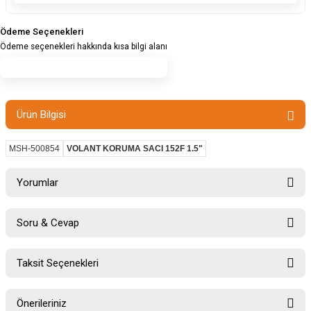
Ödeme Seçenekleri
Ödeme seçenekleri hakkında kısa bilgi alanı
Ürün Bilgisi
MSH-500854
VOLANT KORUMA SACI 152F 1.5"
Yorumlar
Soru & Cevap
Bu ürüne ilk yorumu siz yapın!
Taksit Seçenekleri
Ürün hakkında henüz soru sorulmamış.
Yorum Yaz
Önerileriniz