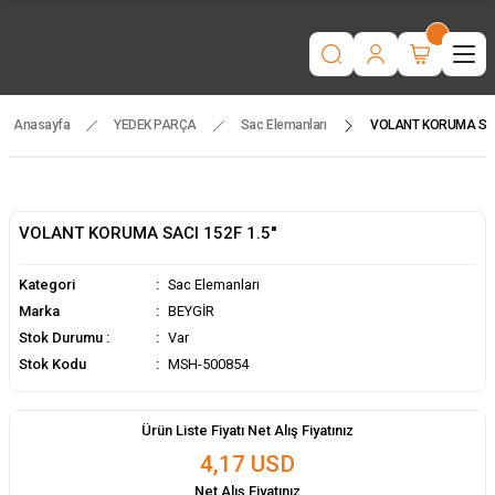
“Motorlu tarım makinaları ve yedek parçada güvenilir adres | Türkiye
geneli hızlı teslimat.”
İşcinin nefesi , Makinanın Kuvveti ! MSH MAKİNA
Beygir 3+1 Çapa Makinası ile artık yorulmak yok !
Tüm yedek parçalarda ithalat fiyatları, fırsatlardan yararlanmak için
temsilcinizle iletişime geçin!
Anasayfa
YEDEK PARÇA
Sac Elemanları
VOLANT KORUMA SACI
VOLANT KORUMA SACI 152F 1.5''
Kategori
Sac Elemanları
Marka
BEYGİR
Stok Durumu :
Var
Stok Kodu
MSH-500854
Ürün Liste Fiyatı Net Alış Fiyatınız
4,17 USD
Net Alış Fiyatınız