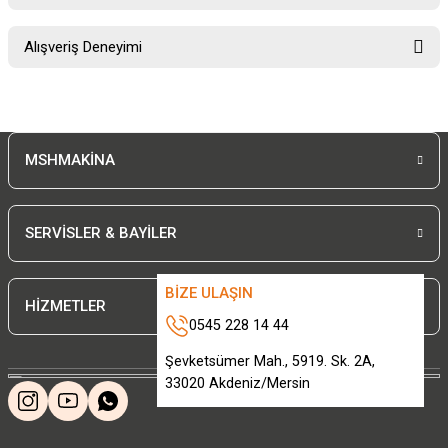
Soru Sor
Bu ürünün fiyat bilgisi, resim, ürün açıklamalarında ve diğer konularda
Alışveriş Deneyimi
yetersiz gördüğünüz noktaları öneri formunu kullanarak tarafımıza
iletebilirsiniz.
Görüş ve önerileriniz için teşekkür ederiz.
Sitemize ilk yorumu siz yapın!
Ürün resmi kalitesiz, bozuk veya görüntülenemiyor.
MSHMAKİNA
Ürün açıklamasında eksik bilgiler bulunuyor.
Deneyimini Paylaş
Ürün bilgilerinde hatalar bulunuyor.
Ürün fiyatı diğer sitelerden daha pahalı.
SERVİSLER & BAYİLER
Bu ürüne benzer farklı alternatifler olmalı.
BİZE ULAŞIN
HİZMETLER
0545 228 14 44
Şevketsümer Mah., 5919. Sk. 2A,
33020 Akdeniz/Mersin
Gönder