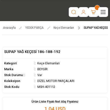
“Motorlu tarım makinaları ve yedek parçada güvenilir adres | Türkiye
geneli hızlı teslimat.”
İşcinin nefesi , Makinanın Kuvveti ! MSH MAKİNA
Beygir 3+1 Çapa Makinası ile artık yorulmak yok !
Tüm yedek parçalarda ithalat fiyatları, fırsatlardan yararlanmak için
temsilcinizle iletişime geçin!
Anasayfa
YEDEK PARÇA
Keçe Elemanları
SUPAP YAĞ KEÇESİ 
SUPAP YAĞ KEÇESİ 186-188-192
Kategori
Keçe Elemanları
Marka
BEYGİR
Stok Durumu :
Var
Koleksiyon
DİZEL MOTOR PARÇALARI
Stok Kodu
MSH-401112
Ürün Liste Fiyatı Net Alış Fiyatınız
1,04 USD