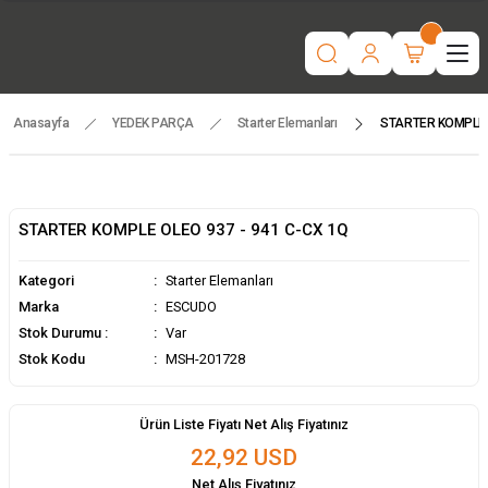
“Motorlu tarım makinaları ve yedek parçada güvenilir adres | Türkiye
geneli hızlı teslimat.”
İşcinin nefesi , Makinanın Kuvveti ! MSH MAKİNA
Beygir 3+1 Çapa Makinası ile artık yorulmak yok !
Tüm yedek parçalarda ithalat fiyatları, fırsatlardan yararlanmak için
temsilcinizle iletişime geçin!
Anasayfa
YEDEK PARÇA
Starter Elemanları
STARTER KOMPLE O
STARTER KOMPLE OLEO 937 - 941 C-CX 1Q
Kategori
Starter Elemanları
Marka
ESCUDO
Stok Durumu :
Var
Stok Kodu
MSH-201728
Ürün Liste Fiyatı Net Alış Fiyatınız
22,92 USD
Net Alış Fiyatınız