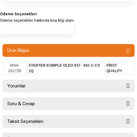
Ödeme Seçenekleri
Ödeme seçenekleri hakkında kısa bilgi alanı
Ürün Bilgisi
MSH-
STARTER KOMPLE OLEO 937 - 941 C-CX
FİRST
201728
1Q
QUALITY
Yorumlar
Soru & Cevap
Bu ürüne ilk yorumu siz yapın!
Taksit Seçenekleri
Ürün hakkında henüz soru sorulmamış.
Yorum Yaz