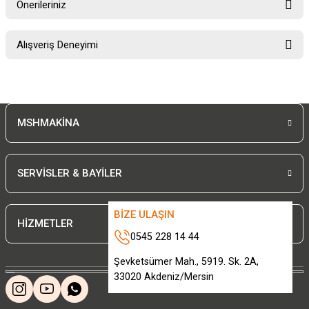
Önerileriniz
Soru Sor
Bu ürünün fiyat bilgisi, resim, ürün açıklamalarında ve diğer konularda
Alışveriş Deneyimi
yetersiz gördüğünüz noktaları öneri formunu kullanarak tarafımıza
iletebilirsiniz.
Görüş ve önerileriniz için teşekkür ederiz.
Sitemize ilk yorumu siz yapın!
Ürün resmi kalitesiz, bozuk veya görüntülenemiyor.
MSHMAKİNA
Ürün açıklamasında eksik bilgiler bulunuyor.
Deneyimini Paylaş
Ürün bilgilerinde hatalar bulunuyor.
Ürün fiyatı diğer sitelerden daha pahalı.
SERVİSLER & BAYİLER
Bu ürüne benzer farklı alternatifler olmalı.
BİZE ULAŞIN
HİZMETLER
0545 228 14 44
Şevketsümer Mah., 5919. Sk. 2A,
33020 Akdeniz/Mersin
Gönder