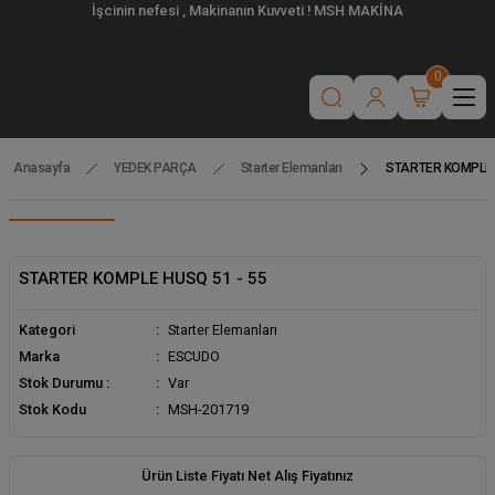
İşcinin nefesi , Makinanın Kuvveti ! MSH MAKİNA
0
Anasayfa
YEDEK PARÇA
Starter Elemanları
STARTER KOMPLE 
STARTER KOMPLE HUSQ 51 - 55
Kategori
Starter Elemanları
Marka
ESCUDO
Stok Durumu :
Var
Stok Kodu
MSH-201719
Ürün Liste Fiyatı Net Alış Fiyatınız