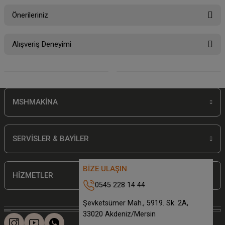
Önerileriniz
Soru Sor
Bu ürünün fiyat bilgisi, resim, ürün açıklamalarında ve diğer konularda
Alışveriş Deneyimi
yetersiz gördüğünüz noktaları öneri formunu kullanarak tarafımıza
iletebilirsiniz.
Görüş ve önerileriniz için teşekkür ederiz.
Sitemize ilk yorumu siz yapın!
Ürün resmi kalitesiz, bozuk veya görüntülenemiyor.
MSHMAKİNA
Ürün açıklamasında eksik bilgiler bulunuyor.
Deneyimini Paylaş
Ürün bilgilerinde hatalar bulunuyor.
Ürün fiyatı diğer sitelerden daha pahalı.
SERVİSLER & BAYİLER
Bu ürüne benzer farklı alternatifler olmalı.
BİZE ULAŞIN
HİZMETLER
0545 228 14 44
Şevketsümer Mah., 5919. Sk. 2A,
33020 Akdeniz/Mersin
Gönder