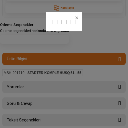
Karşılaştır
Ödeme Seçenekleri
Ödeme seçenekleri hakkında kısa bilgi alanı
Ürün Bilgisi
MSH-201719
STARTER KOMPLE HUSQ 51 - 55
Yorumlar
Soru & Cevap
Bu ürüne ilk yorumu siz yapın!
Taksit Seçenekleri
Ürün hakkında henüz soru sorulmamış.
Yorum Yaz