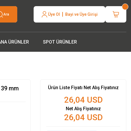
neli hızlı
Üye Ol
Bayi ve Üye Girişi
Ara
silcinizle
ANA ÜRÜNLER
SPOT ÜRÜNLER
0 39 mm
Ürün Liste Fiyatı Net Alış Fiyatınız
26,04 USD
Net Alış Fiyatınız
26,04 USD