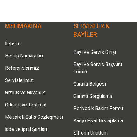
Ürün açıklamasında eksik bilgiler bulunuyor.
Ürün bilgilerinde hatalar bulunuyor.
Ürün fiyatı diğer sitelerden daha pahalı.
MSHMAKİNA
SERVİSLER &
Bu ürüne benzer farklı alternatifler olmalı.
BAYİLER
İletişim
Bayi ve Servis Girişi
Hesap Numaraları
Bayi ve Servis Başvuru
Referanslarımız
Formu
Servislerimiz
Garanti Belgesi
Gizlilik ve Güvenlik
Garanti Sorgulama
Ödeme ve Teslimat
Periyodik Bakım Formu
Mesafeli Satış Sözleşmesi
Kargo Fiyat Hesaplama
İade ve İptal Şartları
Şifremi Unuttum