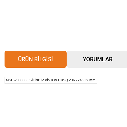
ÜRÜN BILGISI
YORUMLAR
MSH-203308
SİLİNDİR PİSTON HUSQ 236 - 240 39 mm
Bu ürünün fiyat bilgisi, resim, ürün açıklamalarında ve diğer konularda yeter
Görüş ve önerileriniz için teşekkür ederiz.
Ürün resmi kalitesiz, bozuk veya görüntülenemiyor.