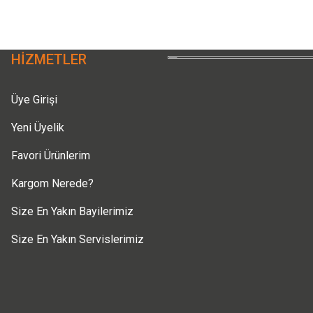
Deneyimini Paylaş
Yorum Yaz
Soru Sor
HİZMETLER
Üye Girişi
Yeni Üyelik
Favori Ürünlerim
Gönder
Kargom Nerede?
Size En Yakın Bayilerimiz
Size En Yakın Servislerimiz