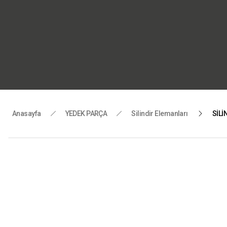
“Motorlu 
Tüm yedek
Anasayfa
YEDEK PARÇA
Silindir Elemanları
SİLİ