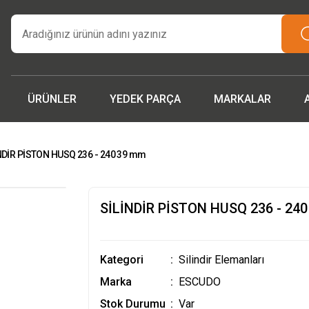
tarım makinaları ve yedek parçada güvenilir adres | Türkiye ge
teslimat.”
İşcinin nefesi , Makinanın Kuvveti ! MSH MAKİNA
Beygir 3+1 Çapa Makinası ile artık yorulmak yok !
 parçalarda ithalat fiyatları, fırsatlardan yararlanmak için tem
iletişime geçin!
ÜRÜNLER
YEDEK PARÇA
MARKALAR
NDİR PİSTON HUSQ 236 - 240 39 mm
SİLİNDİR PİSTON HUSQ 236 - 24
Kategori
Silindir Elemanları
Marka
ESCUDO
Stok Durumu
Var