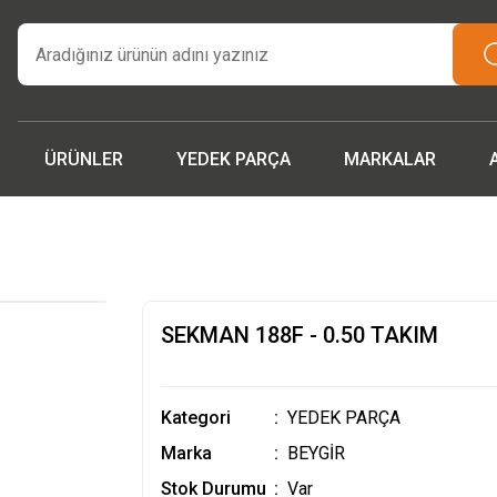
tarım makinaları ve yedek parçada güvenilir adres | Türkiye ge
teslimat.”
İşcinin nefesi , Makinanın Kuvveti ! MSH MAKİNA
Beygir 3+1 Çapa Makinası ile artık yorulmak yok !
 parçalarda ithalat fiyatları, fırsatlardan yararlanmak için tem
iletişime geçin!
ÜRÜNLER
YEDEK PARÇA
MARKALAR
SEKMAN 188F - 0.50 TAKIM
Kategori
YEDEK PARÇA
Marka
BEYGİR
Stok Durumu
Var