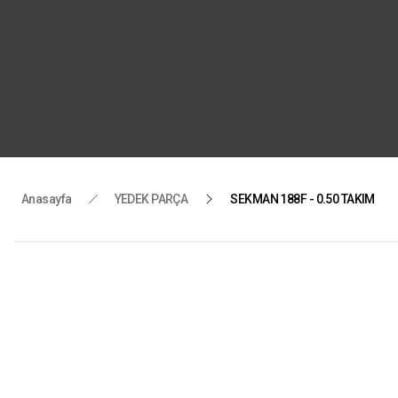
“Motorlu 
Tüm yedek
Anasayfa
YEDEK PARÇA
SEKMAN 188F - 0.50 TAKIM