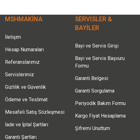
Ürün bilgilerinde hatalar bulunuyor.
Ürün fiyatı diğer sitelerden daha pahalı.
MSHMAKİNA
SERVİSLER &
Bu ürüne benzer farklı alternatifler olmalı.
BAYİLER
İletişim
Bayi ve Servis Girişi
Hesap Numaraları
Bayi ve Servis Başvuru
Referanslarımız
Formu
Servislerimiz
Garanti Belgesi
Gizlilik ve Güvenlik
Garanti Sorgulama
Ödeme ve Teslimat
Periyodik Bakım Formu
Mesafeli Satış Sözleşmesi
Kargo Fiyat Hesaplama
İade ve İptal Şartları
Şifremi Unuttum
Garanti Şartları