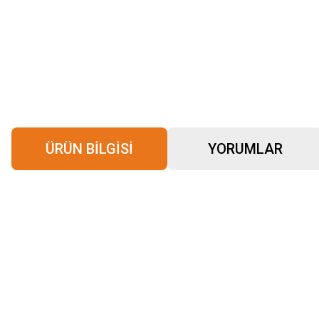
ÜRÜN BILGISI
YORUMLAR
Bu ürünün fiyat bilgisi, resim, ürün açıklamalarında ve diğer konularda yeter
Görüş ve önerileriniz için teşekkür ederiz.
Ürün resmi kalitesiz, bozuk veya görüntülenemiyor.
Ürün açıklamasında eksik bilgiler bulunuyor.