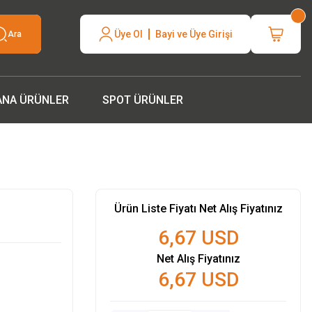
neli hızlı
Üye Ol
Bayi ve Üye Girişi
Ara
silcinizle
ANA ÜRÜNLER
SPOT ÜRÜNLER
Ürün Liste Fiyatı Net Alış Fiyatınız
6,67 USD
Net Alış Fiyatınız
6,67 USD