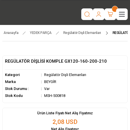
“Motorlu tarım makinaları ve yedek parçada güvenilir adres | Türkiye
geneli hızlı teslimat.”
İşcinin nefesi , Makinanın Kuvveti ! MSH MAKİNA
Beygir 3+1 Çapa Makinası ile artık yorulmak yok !
Tüm yedek parçalarda ithalat fiyatları, fırsatlardan yararlanmak için
temsilcinizle iletişime geçin!
Anasayfa
YEDEK PARÇA
Regülatör Dişli Elemanları
REGÜLATÖR
REGÜLATÖR DİŞLİSİ KOMPLE GX120-160-200-210
Kategori
Regülatör Dişli Elemanları
Marka
BEYGİR
Stok Durumu :
Var
Stok Kodu
MSH-500818
Ürün Liste Fiyatı Net Alış Fiyatınız
2,08 USD
Net Alış Fiyatınız