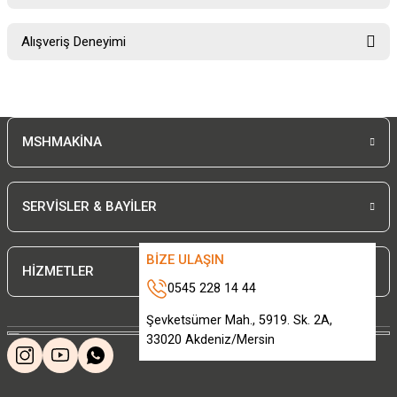
Soru Sor
Bu ürünün fiyat bilgisi, resim, ürün açıklamalarında ve diğer konularda
Alışveriş Deneyimi
yetersiz gördüğünüz noktaları öneri formunu kullanarak tarafımıza
iletebilirsiniz.
Görüş ve önerileriniz için teşekkür ederiz.
Sitemize ilk yorumu siz yapın!
Ürün resmi kalitesiz, bozuk veya görüntülenemiyor.
MSHMAKİNA
Ürün açıklamasında eksik bilgiler bulunuyor.
Deneyimini Paylaş
Ürün bilgilerinde hatalar bulunuyor.
Ürün fiyatı diğer sitelerden daha pahalı.
SERVİSLER & BAYİLER
Bu ürüne benzer farklı alternatifler olmalı.
BİZE ULAŞIN
HİZMETLER
0545 228 14 44
Şevketsümer Mah., 5919. Sk. 2A,
33020 Akdeniz/Mersin
Gönder