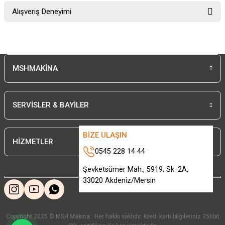
Bu ürünün fiyat bilgisi, resim, ürün açıklamalarında ve diğer konularda
Alışveriş Deneyimi
yetersiz gördüğünüz noktaları öneri formunu kullanarak tarafımıza
iletebilirsiniz.
Görüş ve önerileriniz için teşekkür ederiz.
Sitemize ilk yorumu siz yapın!
Ürün resmi kalitesiz, bozuk veya görüntülenemiyor.
MSHMAKİNA
Ürün açıklamasında eksik bilgiler bulunuyor.
Deneyimini Paylaş
Ürün bilgilerinde hatalar bulunuyor.
Ürün fiyatı diğer sitelerden daha pahalı.
SERVİSLER & BAYİLER
Bu ürüne benzer farklı alternatifler olmalı.
BİZE ULAŞIN
HİZMETLER
0545 228 14 44
Şevketsümer Mah., 5919. Sk. 2A,
33020 Akdeniz/Mersin
Gönder
Copyright 2025 © MSH Makina . Her hakkı saklıdır. Kredi kartı bilgileriniz 256bit