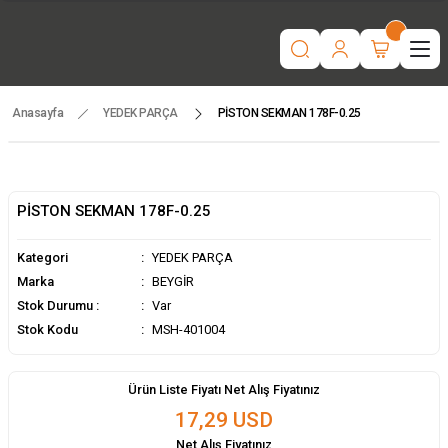
“Motorlu tarım makinaları ve yedek parçada güvenilir adres | Türkiye
geneli hızlı teslimat.”
İşcinin nefesi , Makinanın Kuvveti ! MSH MAKİNA
Beygir 3+1 Çapa Makinası ile artık yorulmak yok !
Tüm yedek parçalarda ithalat fiyatları, fırsatlardan yararlanmak için
temsilcinizle iletişime geçin!
Anasayfa
YEDEK PARÇA
PİSTON SEKMAN 178F-0.25
PİSTON SEKMAN 178F-0.25
Kategori
YEDEK PARÇA
Marka
BEYGİR
Stok Durumu :
Var
Stok Kodu
MSH-401004
Ürün Liste Fiyatı Net Alış Fiyatınız
17,29 USD
Net Alış Fiyatınız