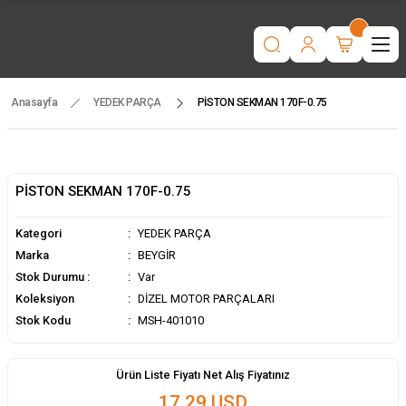
“Motorlu tarım makinaları ve yedek parçada güvenilir adres | Türkiye
geneli hızlı teslimat.”
İşcinin nefesi , Makinanın Kuvveti ! MSH MAKİNA
Beygir 3+1 Çapa Makinası ile artık yorulmak yok !
Tüm yedek parçalarda ithalat fiyatları, fırsatlardan yararlanmak için
temsilcinizle iletişime geçin!
Anasayfa
YEDEK PARÇA
PİSTON SEKMAN 170F-0.75
PİSTON SEKMAN 170F-0.75
Kategori
YEDEK PARÇA
Marka
BEYGİR
Stok Durumu :
Var
Koleksiyon
DİZEL MOTOR PARÇALARI
Stok Kodu
MSH-401010
Ürün Liste Fiyatı Net Alış Fiyatınız
17,29 USD