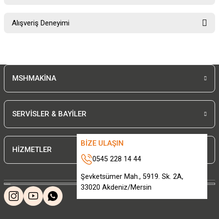
Soru Sor
Bu ürünün fiyat bilgisi, resim, ürün açıklamalarında ve diğer konularda
Alışveriş Deneyimi
yetersiz gördüğünüz noktaları öneri formunu kullanarak tarafımıza
iletebilirsiniz.
Görüş ve önerileriniz için teşekkür ederiz.
Sitemize ilk yorumu siz yapın!
Ürün resmi kalitesiz, bozuk veya görüntülenemiyor.
MSHMAKİNA
Ürün açıklamasında eksik bilgiler bulunuyor.
Deneyimini Paylaş
Ürün bilgilerinde hatalar bulunuyor.
Ürün fiyatı diğer sitelerden daha pahalı.
SERVİSLER & BAYİLER
Bu ürüne benzer farklı alternatifler olmalı.
BİZE ULAŞIN
HİZMETLER
0545 228 14 44
Şevketsümer Mah., 5919. Sk. 2A,
33020 Akdeniz/Mersin
Gönder