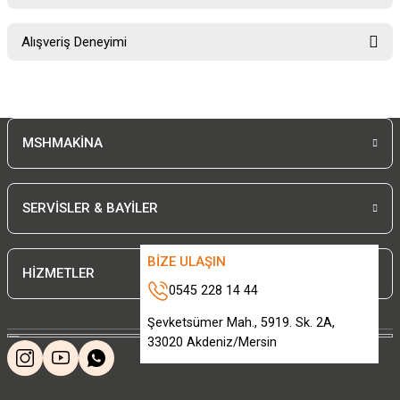
Soru Sor
Bu ürünün fiyat bilgisi, resim, ürün açıklamalarında ve diğer konularda
Alışveriş Deneyimi
yetersiz gördüğünüz noktaları öneri formunu kullanarak tarafımıza
iletebilirsiniz.
Görüş ve önerileriniz için teşekkür ederiz.
Sitemize ilk yorumu siz yapın!
Ürün resmi kalitesiz, bozuk veya görüntülenemiyor.
MSHMAKİNA
Ürün açıklamasında eksik bilgiler bulunuyor.
Deneyimini Paylaş
Ürün bilgilerinde hatalar bulunuyor.
Ürün fiyatı diğer sitelerden daha pahalı.
SERVİSLER & BAYİLER
Bu ürüne benzer farklı alternatifler olmalı.
BİZE ULAŞIN
HİZMETLER
0545 228 14 44
Şevketsümer Mah., 5919. Sk. 2A,
33020 Akdeniz/Mersin
Gönder