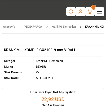
“Motorlu tarım makinaları ve yedek parçada güvenilir adres | Türkiye
geneli hızlı teslimat.”
İşcinin nefesi , Makinanın Kuvveti ! MSH MAKİNA
Beygir 3+1 Çapa Makinası ile artık yorulmak yok !
Tüm yedek parçalarda ithalat fiyatları, fırsatlardan yararlanmak için
temsilcinizle iletişime geçin!
Anasayfa
YEDEK PARÇA
Krank Mil Elemanları
KRANK MİLİ KOM
KRANK MİLİ KOMPLE GX210/19 mm VİDALI
Kategori
Krank Mil Elemanları
Marka
BEYGİR
Stok Durumu :
Var
Stok Kodu
MSH-500211
Ürün Liste Fiyatı Net Alış Fiyatınız
22,92 USD
Net Alış Fiyatınız