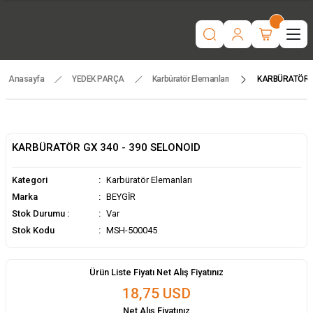
“Motorlu tarım makinaları ve yedek parçada güvenilir adres | Türkiye
geneli hızlı teslimat.”
İşcinin nefesi , Makinanın Kuvveti ! MSH MAKİNA
Beygir 3+1 Çapa Makinası ile artık yorulmak yok !
Tüm yedek parçalarda ithalat fiyatları, fırsatlardan yararlanmak için
temsilcinizle iletişime geçin!
Anasayfa
YEDEK PARÇA
Karbüratör Elemanları
KARBÜRATÖR G
KARBÜRATÖR GX 340 - 390 SELONOID
Kategori
Karbüratör Elemanları
Marka
BEYGİR
Stok Durumu :
Var
Stok Kodu
MSH-500045
Ürün Liste Fiyatı Net Alış Fiyatınız
18,75 USD
Net Alış Fiyatınız