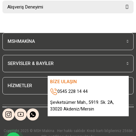
Bu ürünün fiyat bilgisi, resim, ürün açıklamalarında ve diğer konularda
Alışveriş Deneyimi
yetersiz gördüğünüz noktaları öneri formunu kullanarak tarafımıza
iletebilirsiniz.
Görüş ve önerileriniz için teşekkür ederiz.
Sitemize ilk yorumu siz yapın!
Ürün resmi kalitesiz, bozuk veya görüntülenemiyor.
MSHMAKİNA
Ürün açıklamasında eksik bilgiler bulunuyor.
Deneyimini Paylaş
Ürün bilgilerinde hatalar bulunuyor.
Ürün fiyatı diğer sitelerden daha pahalı.
SERVİSLER & BAYİLER
Bu ürüne benzer farklı alternatifler olmalı.
BİZE ULAŞIN
HİZMETLER
0545 228 14 44
Şevketsümer Mah., 5919. Sk. 2A,
33020 Akdeniz/Mersin
Gönder
Copyright 2025 © MSH Makina . Her hakkı saklıdır. Kredi kartı bilgileriniz 256bit