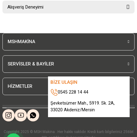
Bu ürünün fiyat bilgisi, resim, ürün açıklamalarında ve diğer konularda
Alışveriş Deneyimi
yetersiz gördüğünüz noktaları öneri formunu kullanarak tarafımıza
iletebilirsiniz.
Görüş ve önerileriniz için teşekkür ederiz.
Sitemize ilk yorumu siz yapın!
Ürün resmi kalitesiz, bozuk veya görüntülenemiyor.
MSHMAKİNA
Ürün açıklamasında eksik bilgiler bulunuyor.
Deneyimini Paylaş
Ürün bilgilerinde hatalar bulunuyor.
Ürün fiyatı diğer sitelerden daha pahalı.
SERVİSLER & BAYİLER
Bu ürüne benzer farklı alternatifler olmalı.
BİZE ULAŞIN
HİZMETLER
0545 228 14 44
Şevketsümer Mah., 5919. Sk. 2A,
33020 Akdeniz/Mersin
Gönder
Copyright 2025 © MSH Makina . Her hakkı saklıdır. Kredi kartı bilgileriniz 256bit