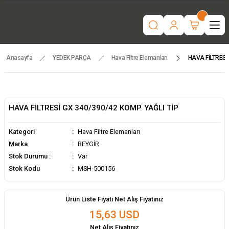
“Motorlu tarım makinaları ve yedek parçada güvenilir adres | Türkiye
geneli hızlı teslimat.”
İşcinin nefesi , Makinanın Kuvveti ! MSH MAKİNA
Beygir 3+1 Çapa Makinası ile artık yorulmak yok !
Tüm yedek parçalarda ithalat fiyatları, fırsatlardan yararlanmak için
temsilcinizle iletişime geçin!
Anasayfa
YEDEK PARÇA
Hava Filtre Elemanları
HAVA FİLTRESİ 
HAVA FİLTRESİ GX 340/390/42 KOMP. YAĞLI TİP
Kategori
Hava Filtre Elemanları
Marka
BEYGİR
Stok Durumu :
Var
Stok Kodu
MSH-500156
Ürün Liste Fiyatı Net Alış Fiyatınız
15,63 USD
Net Alış Fiyatınız