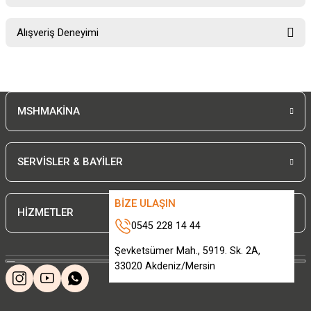
Soru Sor
Bu ürünün fiyat bilgisi, resim, ürün açıklamalarında ve diğer konularda
Alışveriş Deneyimi
yetersiz gördüğünüz noktaları öneri formunu kullanarak tarafımıza
iletebilirsiniz.
Görüş ve önerileriniz için teşekkür ederiz.
Sitemize ilk yorumu siz yapın!
Ürün resmi kalitesiz, bozuk veya görüntülenemiyor.
MSHMAKİNA
Ürün açıklamasında eksik bilgiler bulunuyor.
Deneyimini Paylaş
Ürün bilgilerinde hatalar bulunuyor.
Ürün fiyatı diğer sitelerden daha pahalı.
SERVİSLER & BAYİLER
Bu ürüne benzer farklı alternatifler olmalı.
BİZE ULAŞIN
HİZMETLER
0545 228 14 44
Şevketsümer Mah., 5919. Sk. 2A,
33020 Akdeniz/Mersin
Gönder