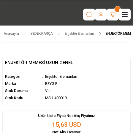
“Motorlu tarım makinaları ve yedek parçada güvenilir adres | Türkiye
geneli hızlı teslimat.”
İşcinin nefesi , Makinanın Kuvveti ! MSH MAKİNA
Beygir 3+1 Çapa Makinası ile artık yorulmak yok !
Tüm yedek parçalarda ithalat fiyatları, fırsatlardan yararlanmak için
temsilcinizle iletişime geçin!
Anasayfa
YEDEK PARÇA
Enjektör Elemanları
ENJEKTÖR MEMES
ENJEKTÖR MEMESİ UZUN GENEL
Kategori
Enjektör Elemanları
Marka
BEYGİR
Stok Durumu :
Var
Stok Kodu
MSH-400019
Ürün Liste Fiyatı Net Alış Fiyatınız
15,63 USD
Net Alış Fiyatınız