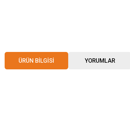
ÜRÜN BILGISI
YORUMLAR
Bu ürünün fiyat bilgisi, resim, ürün açıklamalarında ve diğer konularda yeter
Görüş ve önerileriniz için teşekkür ederiz.