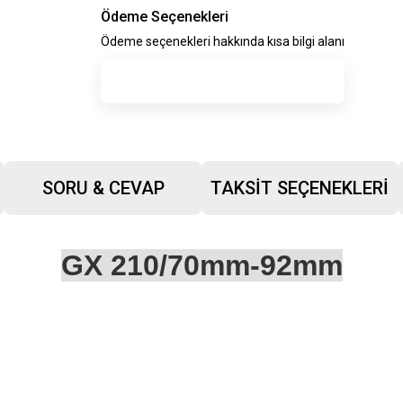
Ödeme Seçenekleri
Ödeme seçenekleri hakkında kısa bilgi alanı
SORU & CEVAP
TAKSIT SEÇENEKLERI
GX 210/70mm-92mm
siz gördüğünüz noktaları öneri formunu kullanarak tarafımıza iletebilirsiniz.
Ürün hakkında henüz soru sorulmamış.
Bu ürüne ilk yorumu siz yapın!
Sitemize ilk yorumu siz yapın!