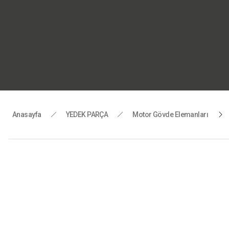
“Motorlu 
Tüm yedek
Anasayfa
YEDEK PARÇA
Motor Gövde Elemanları