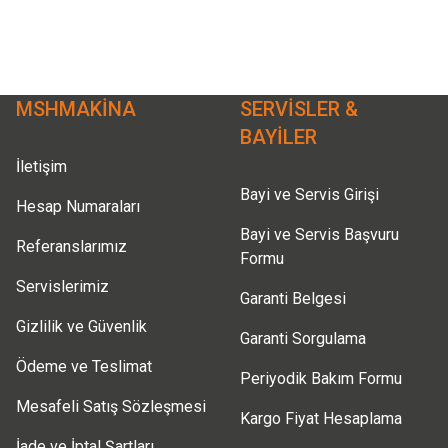
Ürün resmi kalitesiz, bozuk veya görüntülenemiyor.
Ürün açıklamasında eksik bilgiler bulunuyor.
Ürün bilgilerinde hatalar bulunuyor.
Ürün fiyatı diğer sitelerden daha pahalı.
MSHMAKİNA
SERVİSLER &
Bu ürüne benzer farklı alternatifler olmalı.
BAYİLER
İletişim
Bayi ve Servis Girişi
Hesap Numaraları
Bayi ve Servis Başvuru
Referanslarımız
Formu
Servislerimiz
Garanti Belgesi
Gizlilik ve Güvenlik
Garanti Sorgulama
Ödeme ve Teslimat
Periyodik Bakım Formu
Mesafeli Satış Sözleşmesi
Kargo Fiyat Hesaplama
İade ve İptal Şartları