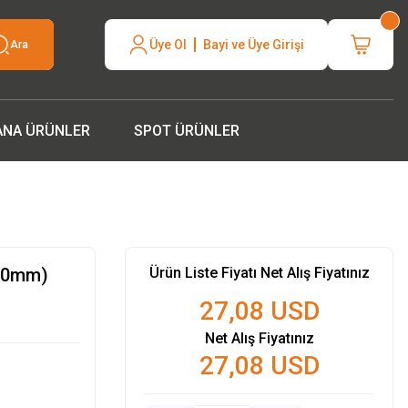
neli hızlı
Üye Ol
Bayi ve Üye Girişi
Ara
silcinizle
ANA ÜRÜNLER
SPOT ÜRÜNLER
70mm)
Ürün Liste Fiyatı Net Alış Fiyatınız
27,08 USD
Net Alış Fiyatınız
27,08 USD