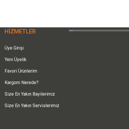
Deneyimini Paylaş
Yorum Yaz
Soru Sor
HİZMETLER
Üye Girişi
Yeni Üyelik
Favori Ürünlerim
Gönder
Kargom Nerede?
Size En Yakın Bayilerimiz
Size En Yakın Servislerimiz