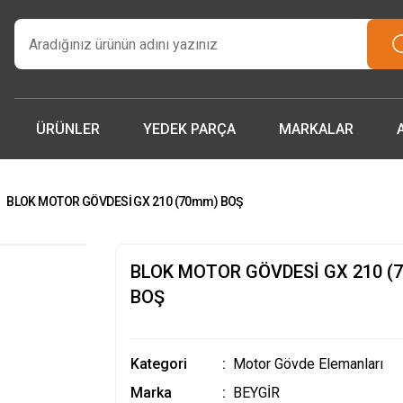
tarım makinaları ve yedek parçada güvenilir adres | Türkiye ge
teslimat.”
İşcinin nefesi , Makinanın Kuvveti ! MSH MAKİNA
Beygir 3+1 Çapa Makinası ile artık yorulmak yok !
 parçalarda ithalat fiyatları, fırsatlardan yararlanmak için tem
iletişime geçin!
ÜRÜNLER
YEDEK PARÇA
MARKALAR
BLOK MOTOR GÖVDESİ GX 210 (70mm) BOŞ
BLOK MOTOR GÖVDESİ GX 210 (
BOŞ
Kategori
Motor Gövde Elemanları
Marka
BEYGİR