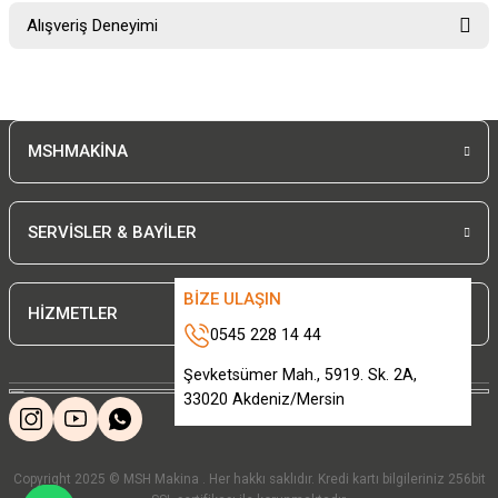
Bu ürünün fiyat bilgisi, resim, ürün açıklamalarında ve diğer konularda
Alışveriş Deneyimi
yetersiz gördüğünüz noktaları öneri formunu kullanarak tarafımıza
iletebilirsiniz.
Görüş ve önerileriniz için teşekkür ederiz.
Sitemize ilk yorumu siz yapın!
Ürün resmi kalitesiz, bozuk veya görüntülenemiyor.
MSHMAKİNA
Ürün açıklamasında eksik bilgiler bulunuyor.
Deneyimini Paylaş
Ürün bilgilerinde hatalar bulunuyor.
Ürün fiyatı diğer sitelerden daha pahalı.
SERVİSLER & BAYİLER
Bu ürüne benzer farklı alternatifler olmalı.
BİZE ULAŞIN
HİZMETLER
0545 228 14 44
Şevketsümer Mah., 5919. Sk. 2A,
33020 Akdeniz/Mersin
Gönder
Copyright 2025 © MSH Makina . Her hakkı saklıdır. Kredi kartı bilgileriniz 256bit