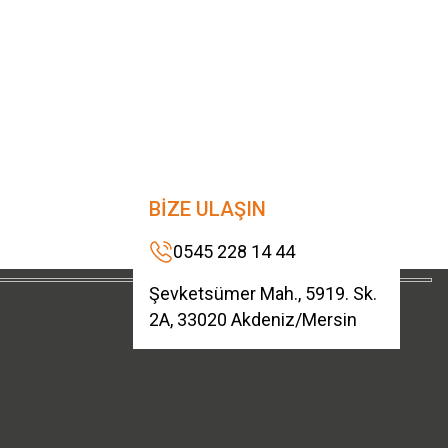
BİZE ULAŞIN
0545 228 14 44
Şevketsümer Mah., 5919. Sk.
2A, 33020 Akdeniz/Mersin