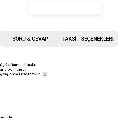
SORU & CEVAP
TAKSIT SEÇENEKLERI
güçlü bir tarım motorudur.
larına uyum sağlar.
ynağı olarak tasarlanmıştır.
le uyumlu