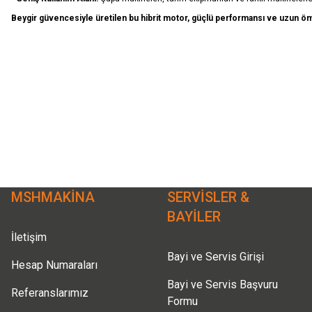
Beygir güvencesiyle üretilen bu hibrit motor, güçlü performansı ve uzun ömürlü
Bu ürünün fiyat bilgisi, resim, ürün açıklamalarında ve diğer konularda yeter
Görüş ve önerileriniz için teşekkür ederiz.
Ürün resmi kalitesiz, bozuk veya görüntülenemiyor.
Ürün açıklamasında eksik bilgiler bulunuyor.
Ürün bilgilerinde hatalar bulunuyor.
Ürün fiyatı diğer sitelerden daha pahalı.
MSHMAKİNA
SERVİSLER &
Bu ürüne benzer farklı alternatifler olmalı.
BAYİLER
İletişim
Bayi ve Servis Girişi
Hesap Numaraları
Bayi ve Servis Başvuru
Referanslarımız
Formu