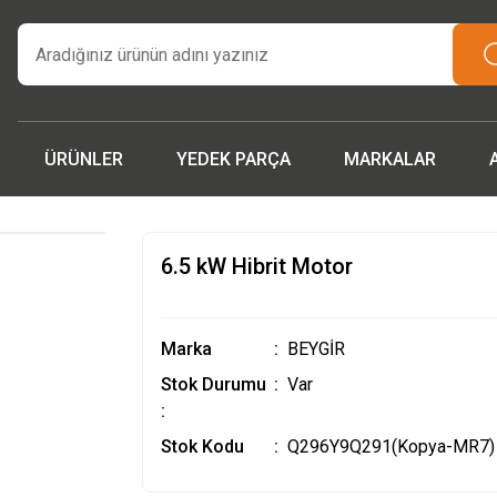
tarım makinaları ve yedek parçada güvenilir adres | Türkiye ge
teslimat.”
İşcinin nefesi , Makinanın Kuvveti ! MSH MAKİNA
Beygir 3+1 Çapa Makinası ile artık yorulmak yok !
 parçalarda ithalat fiyatları, fırsatlardan yararlanmak için tem
iletişime geçin!
ÜRÜNLER
YEDEK PARÇA
MARKALAR
6.5 kW Hibrit Motor
Marka
BEYGİR
Stok Durumu
Var
:
Stok Kodu
Q296Y9Q291(Kopya-MR7)