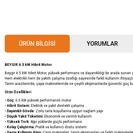
ÜRÜN BILGISI
YORUMLAR
BEYGİR 6.5 kW Hibrit Motor
Beygir 6.5 kW Hibrit Motor, yüksek performans ve dayanıklılığı bir arada sunan 
Hem elektrikli hem de yakıtlı çalışma özelliği sayesinde farklı kullanım ihtiyaç
Tarım arazilerinde, çapa makinelerinde ve çeşitli ekipmanlarda güvenilir güç ka
Ürün Özellikleri
•
Güç:
6.5 kW yüksek performanslı motor
•
Hibrit Sistem:
Elektrik ve yakıt destekli çalışma
•
Dayanıklı Gövde:
Zorlu tarla koşullarına uygun sağlam yapı
•
Düşük Yakıt Tüketimi:
Ekonomik ve verimli kullanım
•
Yüksek Tork:
Ağır yüklerde güçlü performans
•
Kolay Çalıştırma:
Pratik ve kullanıcı dostu sistem
•
Geniş Kullanım Alanı:
Çapa makineleri, tarım ekipmanları ve farklı makineler