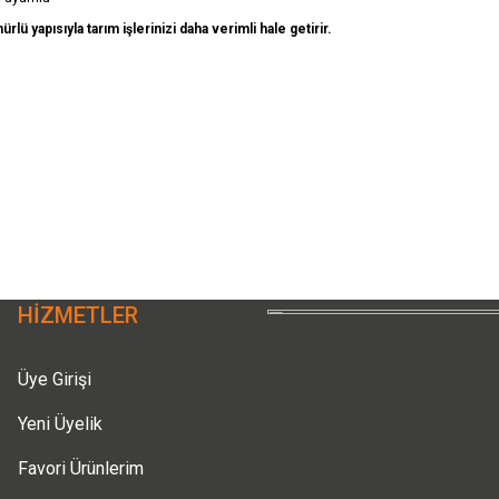
 yapısıyla tarım işlerinizi daha verimli hale getirir.
siz gördüğünüz noktaları öneri formunu kullanarak tarafımıza iletebilirsiniz.
Ürün hakkında henüz soru sorulmamış.
Bu ürüne ilk yorumu siz yapın!
Sitemize ilk yorumu siz yapın!
Deneyimini Paylaş
Yorum Yaz
Soru Sor
HİZMETLER
Üye Girişi
Yeni Üyelik
Favori Ürünlerim
Gönder