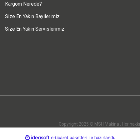
Kargom Nerede?
Size En Yakın Bayilerimiz
Size En Yakın Servislerimiz
Copyright 2025 © MSH Makina . Her hakkı sak
ile
ideasoft
e-