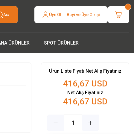
neli hızlı
Üye Ol
Bayi ve Üye Girişi
Ara
silcinizle
ANA ÜRÜNLER
SPOT ÜRÜNLER
Ürün Liste Fiyatı Net Alış Fiyatınız
416,67 USD
Net Alış Fiyatınız
416,67 USD